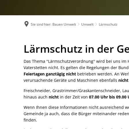
Öffnungszeiten u
Organigramm
Sie sind hier:
Bauen Umwelt
Umwelt
Lärmschutz
Ortsrecht und S
Presseinformati
Lärmschutz
Lärmschutz in der 
Stellenangebote
Das Thema ''Lärmschutzverordnung'' wird bei uns im 
Vaterstetten nicht. Es gelten die Regelungen der B
Studium und Aus
Feiertagen ganztägig nicht
betrieben werden. An Werk
verursachende Geräte und Maschinen ebenfalls
nicht
Freischneider, Grastrimmer/Graskantenschneider, La
hinaus auch
nicht
in der Zeit von
07.00 Uhr bis 09.00
Wenn Ihnen diese Informationen nicht ausreichend wei
Gemeinde ja auch, dass die Bürger miteinander rede
finden.