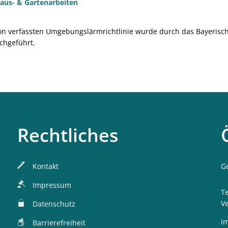
aus- & Gartenarbeiten
 verfassten Umgebungslärmrichtlinie wurde durch das Bayerisch
chgeführt.
Rechtliches
Kontakt
K
G
Impressum
T
V
Datenschutz
I
Barrierefreiheit