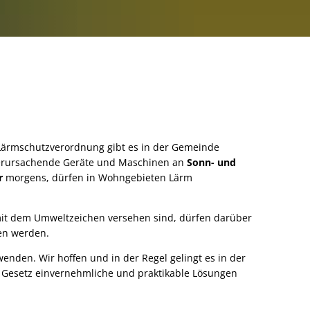
Klimawalderlebnispfad
n Zentrum
Stricktreff
Lärmschutz
Spieletreff
Monatsprogramm August 2026
Sportangebot für Senioren: Gemeinsam fit bleibe
Französisch
Handy- und PC-Beratung für Senioren August
 Lärmschutzverordnung gibt es in der Gemeinde
 verursachende Geräte und Maschinen an
Sonn- und
English Circle im August
r
morgens, dürfen in Wohngebieten Lärm
mit dem Umweltzeichen versehen sind, dürfen darüber
en werden.
nden. Wir hoffen und in der Regel gelingt es in der
nd Statistiken
Schrottradaktion
 Gesetz einvernehmliche und praktikable Lösungen