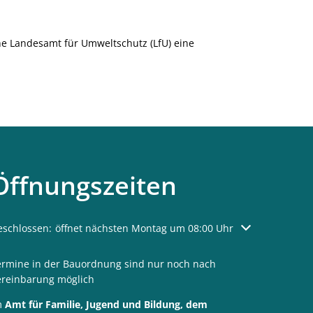
e Landesamt für Umweltschutz (LfU) eine
Öffnungszeiten
licken, um weitere Öffnungs- oder Schließzeiten auszublenden
eschlossen:
öffnet nächsten Montag um 08:00 Uhr
ermine in der Bauordnung sind nur noch nach
ereinbarung möglich
m
Amt für Familie, Jugend und Bildung, dem