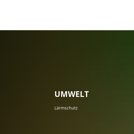
Rathaus
Politik
Bürgermeisterin
Gemeinderat
Gemeinderats-Re
Gremien
UMWELT
Ämter & Sachgeb
Ansprechpartner
Lärmschutz
Was erledige ich