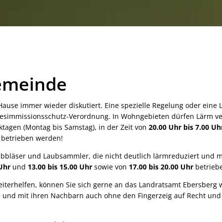
nd weitere Einrichtungen
Soziales
Senioren
Seniore
Vereine & Organisationen
Weiterbildung
atzungen
Verkehr & Tourismus
Die Notinsel
Bahn & Bus
Freizeit & Erholung
onen
Veranstaltungskalender
Gemeinde
Gastronomie, Hotels & Pensionen
Radverkehr
Ziele und Visionen
Hause immer wieder diskutiert. Eine spezielle Regelung oder eine
Ortsplan
undesimmissionsschutz-Verordnung. In Wohngebieten dürfen Lärm
AGFK Bayern
bildung
Taxi und MiFaZ
Ausbildung VFA-K
tagen (Montag bis Samstag), in der Zeit von
20.00 Uhr bis 7.00 Uh
Bike and Ride
betrieben werden!
Verkehrsanbindung
Ausbildung FaMI
Fahrradwege und -strassen
ubbläser und Laubsammler, die nicht deutlich lärmreduziert und 
Studium zum Diplom-Verwaltungswirt
 Uhr
und
13.00 bis 15.00 Uhr
sowie von
17.00 bis 20.00 Uhr
betrieb
Alltagsrouten und Radtouren
terhelfen, können Sie sich gerne an das Landratsamt Ebersberg we
Weitere Informationen, Broschüren u
n und mit ihren Nachbarn auch ohne den Fingerzeig auf Recht und