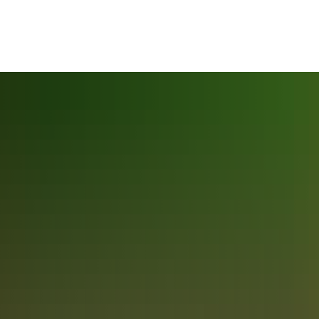
Leben
Generationen
Bauen
W
Freizeit
Bildung
Umwelt
Inf
Kunst & Kultur
Berufsmesse
Abfallwirtschaft
Br
Monatsausblick
Kultur in Vaterstetten
Vaters
Kultur regional
Feste & Märkte
Behindertenbeauftragte
Bauen & Planen
Ge
Vaters
Kunst im Lichthof
ferate
Hallenbad
Familien- und Ferienpass
Energie und Klimasch
Va
Vater
Aktuelles zur Hallenbadnutzung
Öffentliche Toiletten
Gemeindebücherei
Gemeindewerke
Va
iete
Partnerschaften
Kinder & Kinderbetreuung
Umwelt
Wi
Allauch
Anmeldu
Alem Katema
Pfarreien
Jugend & Jugendarbeit
Ferienp
Trogir
Jugendz
 wo
Sport
Schulen
Sporthallen
Schulwe
Aktuelle