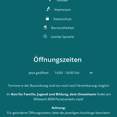
Kontakt
Impressum
Datenschutz
Barrierefreiheit
Leichte Sprache
Öffnungszeiten
Klicken, um weitere Öffnungs- oder Schließzeiten auszublenden
Jetzt geöffnet:
14:00
-
18:00
Uhr
Von 14:00 bis 18:00 
Termine in der Bauordnung sind nur noch nach Vereinbarung möglich
Im
Amt für Familie, Jugend und Bildung, dem Umweltamt
findet am
Mittwoch KEIN Parteiverkehr statt!
Achtung:
Für geänderte Öffnungszeiten, bitte die jeweiligen Aushänge beachten!