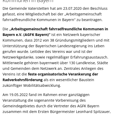
Kommunen in Bayern
Grün verbindet - Pat
Presseinformationen
Verkehr & Tourismus
Weiterbildung
Bahn & Bus
Die Gemeinde Vaterstetten hat am 23.07.2020 den Beschluss
Klimawalderlebnispfa
Publikationen
gefasst, eine Mitgliedschaft bei der „Arbeitsgemeinschaft
Stellenangebote
Freizeit & Erholung
Veranstaltungskalender
Die Notinsel
Lärmschutz
fahrradfreundliche Kommunen in Bayern“ zu beantragen.
Gastronomie, Hotels & P
Studium und Ausbildung
Die
„Arbeitsgemeinschaft fahrradfreundliche Kommunen in
Radverkehr
Ausbi
Ziele und Visionen
Bayern e.V. (AGFK Bayern)“
ist ein Netzwerk bayerischer
Ortsplan
Ausbi
Kommunen, dass 2012 von 38 Gründungsmitgliedern und mit
AGFK Bayern
Taxi und MiFaZ
Unterstützung der Bayerischen Landesregierung ins Leben
Studi
Bike and Ride
gerufen wurde. Leitidee des Vereins war und ist der
Verkehrsanbindung
Netzwerkgedanke, sowie regelmäßiger Erfahrungsaustausch.
Fahrradwege und -strass
Mittlerweile gehören bayernweit über 130 Landkreise, Städte
Alltagsrouten und Radto
und Gemeinden dem Netzwerk an. Zentrales Anliegen des
Vereins ist die
feste organisatorische Verankerung der
Weitere Informationen, B
Radverkehrsförderung
als ein wesentlicher Baustein
zukünftiger Mobilitätsabwicklung.
Am 19.05.2022 fand im Rahmen einer ganztägigen
Veranstaltung die sogenannte Vorbereisung des
Gemeindegebietes durch die Vertreter des AGFK Bayern
zusammen mit dem Ersten Bürgermeister Leonhard Spitzauer,