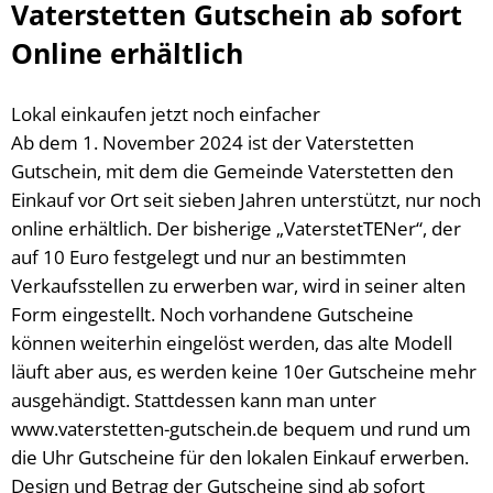
Grün verbindet - Pat
Vaterstetten Gutschein ab sofort
Presseinformationen
Verkehr & Tourismus
Weiterbildung
Bahn & Bus
Klimawalderlebnispfa
Online erhältlich
Publikationen
Stellenangebote
Freizeit & Erholung
Veranstaltungskalender
Die Notinsel
Lärmschutz
Gastronomie, Hotels & P
Lokal einkaufen jetzt noch einfacher
Studium und Ausbildung
Radverkehr
Ausbi
Ziele und Visionen
Ab dem 1. November 2024 ist der Vaterstetten
Ortsplan
Gutschein, mit dem die Gemeinde Vaterstetten den
Ausbi
AGFK Bayern
Taxi und MiFaZ
Einkauf vor Ort seit sieben Jahren unterstützt, nur noch
Studi
Bike and Ride
online erhältlich. Der bisherige „VaterstetTENer“, der
Verkehrsanbindung
Fahrradwege und -strass
auf 10 Euro festgelegt und nur an bestimmten
Verkaufsstellen zu erwerben war, wird in seiner alten
Alltagsrouten und Radto
Form eingestellt. Noch vorhandene Gutscheine
Weitere Informationen, B
können weiterhin eingelöst werden, das alte Modell
läuft aber aus, es werden keine 10er Gutscheine mehr
ausgehändigt. Stattdessen kann man unter
www.vaterstetten-gutschein.de bequem und rund um
die Uhr Gutscheine für den lokalen Einkauf erwerben.
Design und Betrag der Gutscheine sind ab sofort