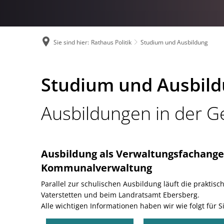
Öffnungszeiten u
Organigramm
Sie sind hier:
Rathaus Politik
Studium und Ausbildung
Ortsrecht und S
Presseinformati
Studium
Studium und Ausbil
Stellenangebote
und
Ausbildungen in der 
Studium und Aus
Ausbildung
Ausbildung als Verwaltungsfachanges
Kommunalverwaltung
Parallel zur schulischen Ausbildung
läuft die prakti
Vaterstetten und beim Landratsamt Ebersberg.
Alle wichtigen Informationen haben wir wie folgt für