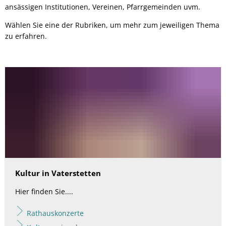
Grün verbindet - Pat
ansässigen Institutionen, Vereinen, Pfarrgemeinden uvm.
Presseinformationen
Verkehr & Tourismus
Weiterbildung
Bahn & Bus
Klimawalderlebnispfa
Publikationen
Wählen Sie eine der Rubriken, um mehr zum jeweiligen Thema
Stellenangebote
Freizeit & Erholung
Veranstaltungskalender
zu erfahren.
Die Notinsel
Lärmschutz
Gastronomie, Hotels & P
Studium und Ausbildung
Radverkehr
Ausbi
Ziele und Visionen
Ortsplan
Ausbi
AGFK Bayern
Taxi und MiFaZ
Studi
Bike and Ride
Verkehrsanbindung
Fahrradwege und -strass
Alltagsrouten und Radto
Weitere Informationen, B
Kultur in Vaterstetten
Hier finden Sie....
Rathauskonzerte