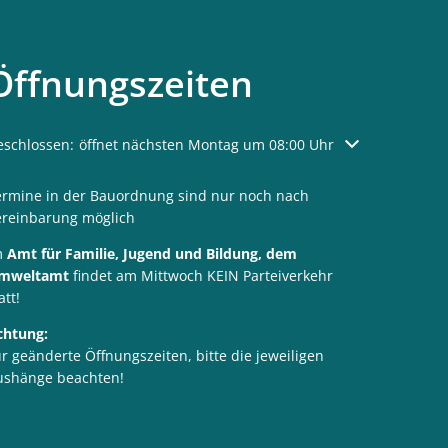
Öffnungszeiten
licken, um weitere Öffnungs- oder Schließzeiten auszublenden
eschlossen:
öffnet nächsten Montag um 08:00 Uhr
ermine in der Bauordnung sind nur noch nach
ereinbarung möglich
m
Amt für Familie, Jugend und Bildung, dem
mweltamt
findet am Mittwoch KEIN Parteiverkehr
att!
chtung:
r geänderte Öffnungszeiten, bitte die jeweiligen
ushänge beachten!