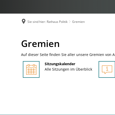
Öffnungszeiten u
Organigramm
Sie sind hier:
Rathaus Politik
Gremien
Ortsrecht und S
Presseinformati
Gremien
Gremien
Stellenangebote
Auf dieser Seite finden Sie aller unsere Gremien von A
Studium und Aus
Sitzungskalender
Alle Sitzungen im Überblick