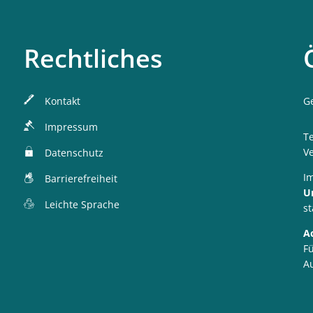
Rechtliches
Kontakt
K
G
Impressum
T
V
Datenschutz
I
Barrierefreiheit
U
Leichte Sprache
st
A
Fü
A