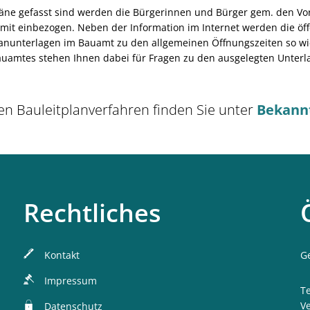
äne gefasst sind werden die Bürgerinnen und Bürger gem. den V
n mit einbezogen. Neben der Information im Internet werden die ö
lanunterlagen im Bauamt zu den allgemeinen Öffnungszeiten so w
Bauamtes stehen Ihnen dabei für Fragen zu den ausgelegten Unterl
n Bauleitplanverfahren finden Sie unter
Bekann
Rechtliches
Kontakt
K
G
Impressum
T
V
Datenschutz