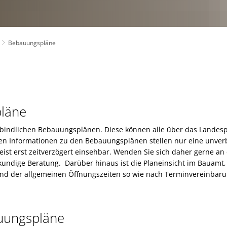
nd weitere Einrichtungen
Soziales
Senioren
Seniore
Vereine & Organisationen
Weiterbildung
Bebauungspläne
atzungen
Verkehr & Tourismus
Die Notinsel
Bahn & Bus
Freizeit & Erholung
onen
Veranstaltungskalender
Gastronomie, Hotels & Pensionen
Radverkehr
Ziele und Visionen
pläne
Ortsplan
AGFK Bayern
bildung
Taxi und MiFaZ
Ausbildung VFA-K
erbindlichen Bebauungsplänen. Diese können alle über das Landesp
Bike and Ride
n Informationen zu den Bebauungsplänen stellen nur eine unverbi
Verkehrsanbindung
Ausbildung FaMI
ist erst zeitverzögert einsehbar. Wenden Sie sich daher gerne an
Fahrradwege und -strassen
Studium zum Diplom-Verwaltungswirt
achkundige Beratung. Darüber hinaus ist die Planeinsicht im Bauamt
Alltagsrouten und Radtouren
rend der allgemeinen Öffnungszeiten so wie nach Terminvereinbaru
Weitere Informationen, Broschüren u
auungspläne