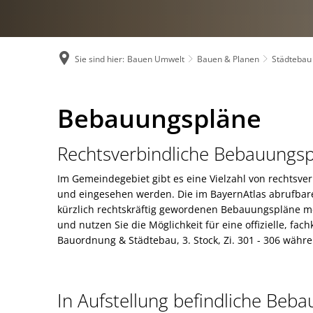
Öffnungszeiten u
Organigramm
Sie sind hier:
Bauen Umwelt
Bauen & Planen
Städtebau
Ortsrecht und S
Presseinformati
Bebauungspläne
Bebauungspläne
Stellenangebote
Rechtsverbindliche Bebauungs
Studium und Aus
Im Gemeindegebiet gibt es eine Vielzahl von rechtsv
und eingesehen werden. Die im BayernAtlas abrufbare
kürzlich rechtskräftig gewordenen Bebauungspläne me
und nutzen Sie die Möglichkeit für eine offizielle, f
Bauordnung & Städtebau, 3. Stock, Zi. 301 - 306 wäh
In Aufstellung befindliche Beb