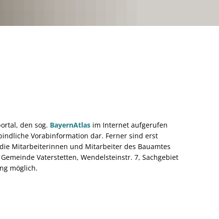
Klimawalderlebnispfad
n Zentrum
Stricktreff
Lärmschutz
Spieletreff
Monatsprogramm August 2026
Sportangebot für Senioren: Gemeinsam fit bleibe
Französisch
Handy- und PC-Beratung für Senioren August
English Circle im August
ortal, den sog.
BayernAtlas
im Internet aufgerufen
ndliche Vorabinformation dar. Ferner sind erst
 die Mitarbeiterinnen und Mitarbeiter des Bauamtes
, Gemeinde Vaterstetten, Wendelsteinstr. 7, Sachgebiet
ng möglich.
nd Statistiken
Schrottradaktion