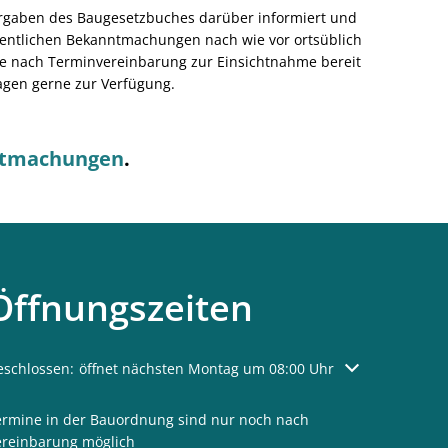
orgaben des Baugesetzbuches darüber informiert und
ffentlichen Bekanntmachungen nach wie vor ortsüblich
ie nach Terminvereinbarung zur Einsichtnahme bereit
agen gerne zur Verfügung.
tmachungen
.
Öffnungszeiten
licken, um weitere Öffnungs- oder Schließzeiten auszublenden
eschlossen:
öffnet nächsten Montag um 08:00 Uhr
ermine in der Bauordnung sind nur noch nach
ereinbarung möglich