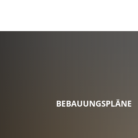
Rathaus
Politik
Bürgermeisterin
Gemeinderat
Gemeinderats-Re
Gremien
Ämter & Sachgeb
BEBAUUNGSPLÄNE
Ansprechpartner
Was erledige ich