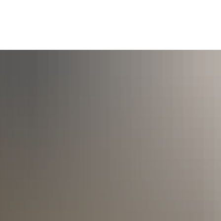
Leben
Generationen
Bauen
W
Freizeit
Bildung
Umwelt
Inf
Kunst & Kultur
Berufsmesse
Abfallwirtschaft
Br
Monatsausblick
Kultur in Vaterstetten
Vaters
Kultur regional
Feste & Märkte
Behindertenbeauftragte
Bauen & Planen
Ge
Vaters
Kunst im Lichthof
ferate
Hallenbad
Familien- und Ferienpass
Energie und Klimasch
Va
Vater
Aktuelles zur Hallenbadnutzung
Öffentliche Toiletten
Gemeindebücherei
Gemeindewerke
Va
iete
Partnerschaften
Kinder & Kinderbetreuung
Umwelt
Wi
Allauch
Anmeldu
Alem Katema
Pfarreien
Jugend & Jugendarbeit
Ferienp
Trogir
Jugendz
 wo
Sport
Schulen
Sporthallen
Schulwe
Aktuelle