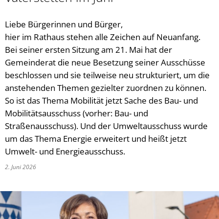
Grün verbindet - Pat
Presseinformationen
Verkehr & Tourismus
Weiterbildung
Bahn & Bus
Klimawalderlebnispfa
Publikationen
Liebe Bürgerinnen und Bürger,
Stellenangebote
Freizeit & Erholung
Veranstaltungskalender
Die Notinsel
hier im Rathaus stehen alle Zeichen auf Neuanfang.
Lärmschutz
Bei seiner ersten Sitzung am 21. Mai hat der
Gastronomie, Hotels & P
Studium und Ausbildung
Radverkehr
Ausbi
Ziele und Visionen
Gemeinderat die neue Besetzung seiner Ausschüsse
Ortsplan
beschlossen und sie teilweise neu strukturiert, um die
Ausbi
AGFK Bayern
Taxi und MiFaZ
anstehenden Themen gezielter zuordnen zu können.
Studi
Bike and Ride
So ist das Thema Mobilität jetzt Sache des Bau- und
Verkehrsanbindung
Mobilitätsausschuss (vorher: Bau- und
Fahrradwege und -strass
Straßenausschuss). Und der Umweltausschuss wurde
Alltagsrouten und Radto
um das Thema Energie erweitert und heißt jetzt
Weitere Informationen, B
Umwelt- und Energieausschuss.
2. Juni 2026