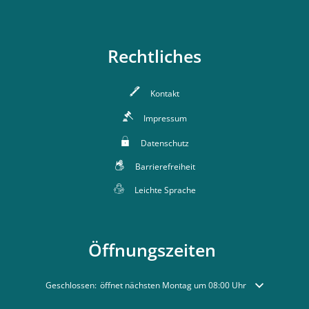
Rechtliches
Kontakt
Impressum
Datenschutz
Barrierefreiheit
Leichte Sprache
Öffnungszeiten
Klicken, um weitere Öffnungs- oder Schließzeiten auszublenden
Geschlossen:
öffnet nächsten Montag um 08:00 Uhr