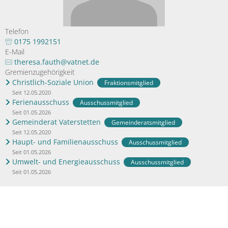
Grün verbindet - Pat
Presseinformationen
Verkehr & Tourismus
Weiterbildung
Bahn & Bus
Klimawalderlebnispfa
Publikationen
Telefon
Stellenangebote
Freizeit & Erholung
Veranstaltungskalender
Die Notinsel
Lärmschutz
0175 1992151
Gastronomie, Hotels & P
E-Mail
Studium und Ausbildung
Radverkehr
Ausbi
theresa.fauth@vatnet.de
Ziele und Visionen
Ortsplan
Gremienzugehörigkeit
Ausbi
AGFK Bayern
Christlich-Soziale Union
Fraktionsmitglied
Taxi und MiFaZ
Seit 12.05.2020
Studi
Bike and Ride
Ferienausschuss
Ausschussmitglied
Verkehrsanbindung
Seit 01.05.2026
Fahrradwege und -strass
Gemeinderat Vaterstetten
Gemeinderatsmitglied
Seit 12.05.2020
Alltagsrouten und Radto
Haupt- und Familienausschuss
Ausschussmitglied
Weitere Informationen, B
Seit 01.05.2026
Umwelt- und Energieausschuss
Ausschussmitglied
Seit 01.05.2026