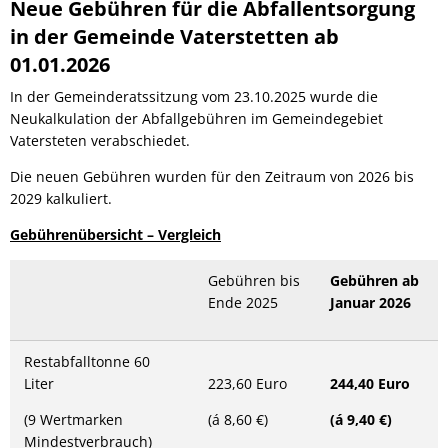
Neue Gebühren für die Abfallentsorgung
Grün verbindet - Pat
Presseinformationen
Verkehr & Tourismus
Weiterbildung
Bahn & Bus
in der Gemeinde Vaterstetten ab
Klimawalderlebnispfa
Publikationen
01.01.2026
Stellenangebote
Freizeit & Erholung
Veranstaltungskalender
Die Notinsel
Lärmschutz
In der Gemeinderatssitzung vom 23.10.2025 wurde die
Gastronomie, Hotels & P
Studium und Ausbildung
Radverkehr
Neukalkulation der Abfallgebühren im Gemeindegebiet
Ausbi
Ziele und Visionen
Ortsplan
Vatersteten verabschiedet.
Ausbi
AGFK Bayern
Taxi und MiFaZ
Die neuen Gebühren wurden für den Zeitraum von 2026 bis
Studi
Bike and Ride
2029 kalkuliert.
Verkehrsanbindung
Fahrradwege und -strass
Gebührenübersicht – Vergleich
Alltagsrouten und Radto
Gebühren bis
Gebühren ab
Weitere Informationen, B
Ende 2025
Januar 2026
Restabfalltonne 60
Liter
223,60 Euro
244,40 Euro
(9 Wertmarken
(á 8,60 €)
(á 9,40 €)
Mindestverbrauch)